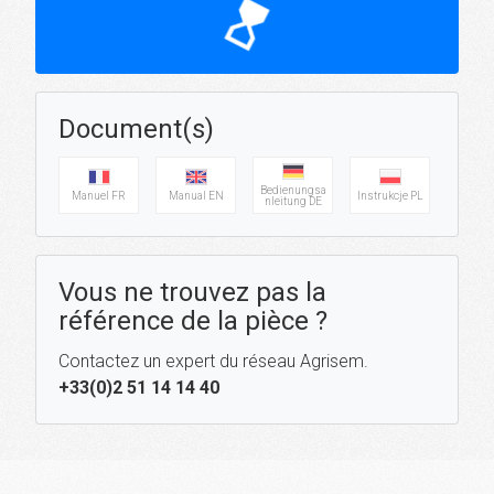
hourglass_top
Document(s)
Bedienungsa
Manuel FR
Manual EN
Instrukcje PL
nleitung DE
Vous ne trouvez pas la
référence de la pièce ?
Contactez un expert du réseau Agrisem.
+33(0)2 51 14 14 40