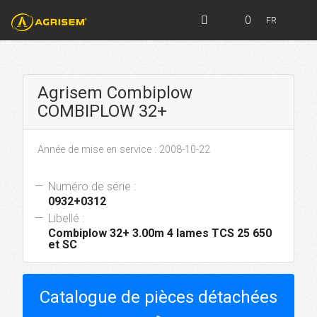
0
FR
Agrisem Combiplow
COMBIPLOW 32+
Année de mise en service : 2008-10-22
Numéro de série :
0932+0312
Libellé :
Combiplow 32+ 3.00m 4 lames TCS 25 650
et SC
Catalogue de pièces détachées