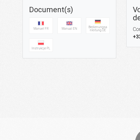
Document(s)
Vo
de
Bedienungsa
Con
Manuel FR
Manual EN
nleitung DE
+3
Instrukcje PL