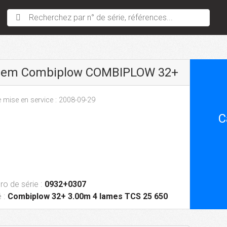
Recherchez par n° de série, références...
sem Combiplow COMBIPLOW 32+
 mise en service : 2008-09-29
C
o de série :
0932+0307
 :
Combiplow 32+ 3.00m 4 lames TCS 25 650