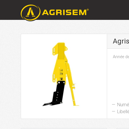
Agri
Année de
Numér
Libellé