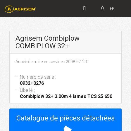
0
FR
Agrisem Combiplow
COMBIPLOW 32+
Année de mise en service : 2008-07-29
Numéro de série :
0932+0276
Libellé :
Combiplow 32+ 3.00m 4 lames TCS 25 650
Catalogue de pièces détachées