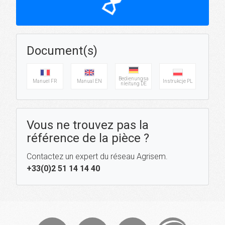
hourglass_top
Document(s)
Bedienungsa
Manuel FR
Manual EN
Instrukcje PL
nleitung DE
Vous ne trouvez pas la
référence de la pièce ?
Contactez un expert du réseau Agrisem.
+33(0)2 51 14 14 40