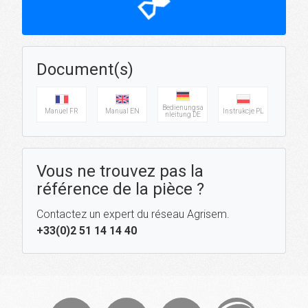
hourglass_top
Document(s)
Bedienungsa
Manuel FR
Manual EN
Instrukcje PL
nleitung DE
Vous ne trouvez pas la
référence de la pièce ?
Contactez un expert du réseau Agrisem.
+33(0)2 51 14 14 40