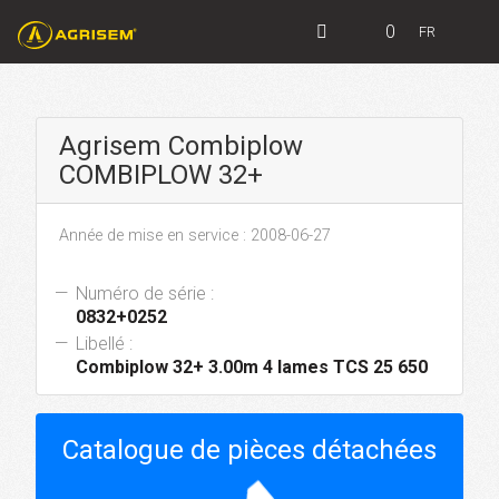
0
FR
Agrisem Combiplow
COMBIPLOW 32+
Année de mise en service : 2008-06-27
Numéro de série :
0832+0252
Libellé :
Combiplow 32+ 3.00m 4 lames TCS 25 650
Catalogue de pièces détachées