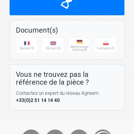
hourglass_top
Document(s)
Bedienungsa
Manuel FR
Manual EN
Instrukcje PL
nleitung DE
Vous ne trouvez pas la
référence de la pièce ?
Contactez un expert du réseau Agrisem.
+33(0)2 51 14 14 40