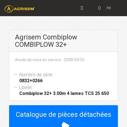
0
FR
Agrisem Combiplow
COMBIPLOW 32+
Année de mise en service : 2008-09-03
Numéro de série :
0832+0266
Libellé :
Combiplow 32+ 3.00m 4 lames TCS 25 650
Catalogue de pièces détachées