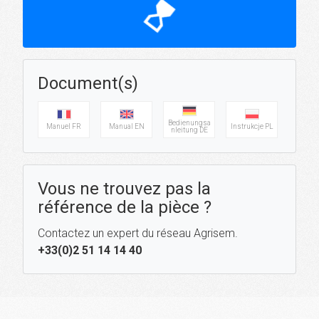
hourglass_top
Document(s)
Bedienungsa
Manuel FR
Manual EN
Instrukcje PL
nleitung DE
Vous ne trouvez pas la
référence de la pièce ?
Contactez un expert du réseau Agrisem.
+33(0)2 51 14 14 40