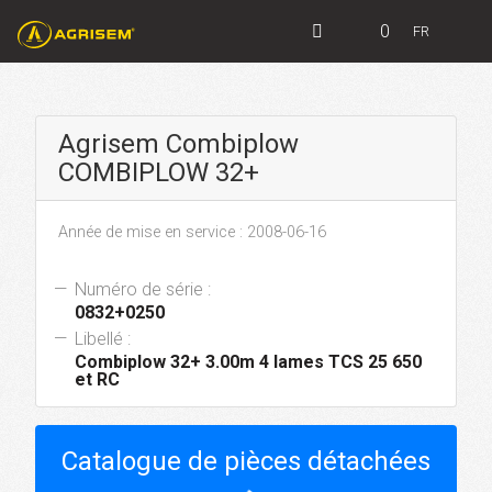
0
FR
Agrisem Combiplow
COMBIPLOW 32+
Année de mise en service : 2008-06-16
Numéro de série :
0832+0250
Libellé :
Combiplow 32+ 3.00m 4 lames TCS 25 650
et RC
Catalogue de pièces détachées