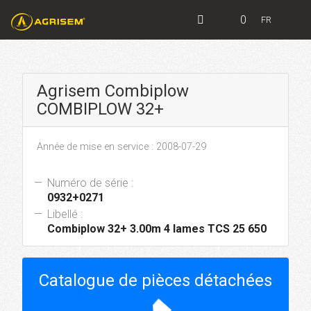
0
FR
Agrisem Combiplow
COMBIPLOW 32+
Année de mise en service : 2008-07-29
Numéro de série :
0932+0271
Libellé :
Combiplow 32+ 3.00m 4 lames TCS 25 650
Catalogue de pièces détachées