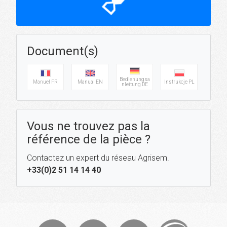
hourglass_top
Document(s)
Bedienungsa
Manuel FR
Manual EN
Instrukcje PL
nleitung DE
Vous ne trouvez pas la
référence de la pièce ?
Contactez un expert du réseau Agrisem.
+33(0)2 51 14 14 40