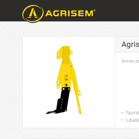
Agri
Année de
Numér
Libellé