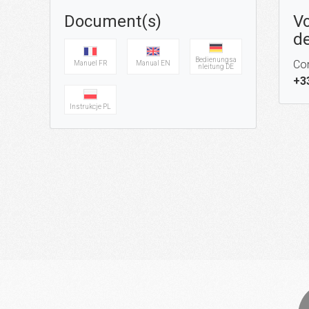
Document(s)
Vo
de
Bedienungsa
Con
Manuel FR
Manual EN
nleitung DE
+3
Instrukcje PL