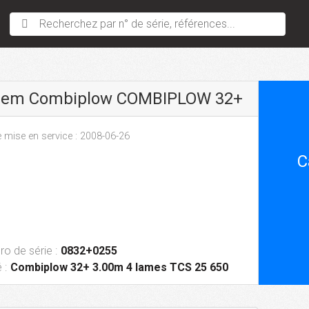
Recherchez par n° de série, références...
sem Combiplow COMBIPLOW 32+
 mise en service : 2008-06-26
C
o de série :
0832+0255
 :
Combiplow 32+ 3.00m 4 lames TCS 25 650