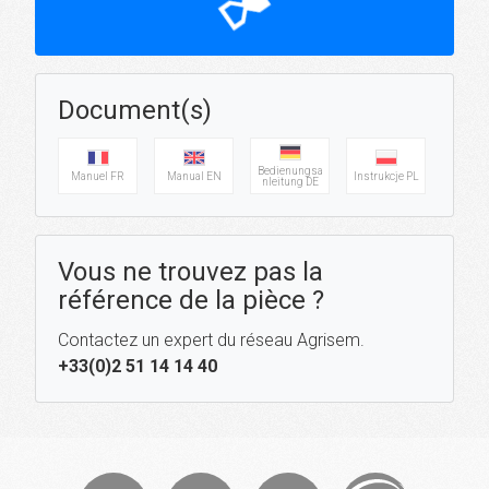
hourglass_top
Document(s)
Bedienungsa
Manuel FR
Manual EN
Instrukcje PL
nleitung DE
Vous ne trouvez pas la
référence de la pièce ?
Contactez un expert du réseau Agrisem.
+33(0)2 51 14 14 40