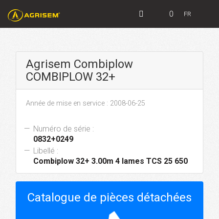
0
FR
Agrisem Combiplow
COMBIPLOW 32+
Année de mise en service : 2008-06-25
Numéro de série :
0832+0249
Libellé :
Combiplow 32+ 3.00m 4 lames TCS 25 650
Catalogue de pièces détachées