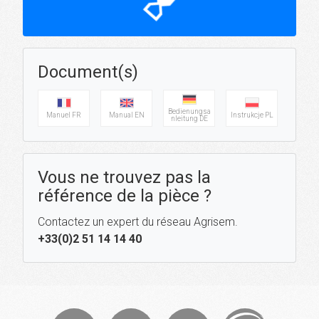
hourglass_top
Document(s)
Bedienungsa
Manuel FR
Manual EN
Instrukcje PL
nleitung DE
Vous ne trouvez pas la
référence de la pièce ?
Contactez un expert du réseau Agrisem.
+33(0)2 51 14 14 40