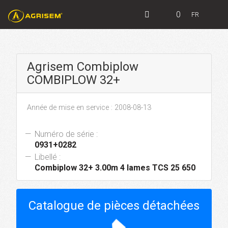
0
FR
Agrisem Combiplow
COMBIPLOW 32+
Année de mise en service : 2008-08-13
Numéro de série :
0931+0282
Libellé :
Combiplow 32+ 3.00m 4 lames TCS 25 650
Catalogue de pièces détachées