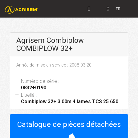
0
FR
Agrisem Combiplow
COMBIPLOW 32+
Année de mise en service : 2008-03-20
Numéro de série :
0832+0190
Libellé :
Combiplow 32+ 3.00m 4 lames TCS 25 650
Catalogue de pièces détachées