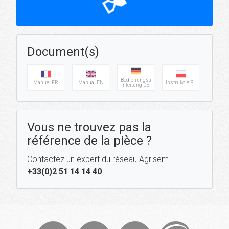
hourglass_top
Document(s)
Bedienungsa
Manuel FR
Manual EN
Instrukcje PL
nleitung DE
Vous ne trouvez pas la
référence de la pièce ?
Contactez un expert du réseau Agrisem.
+33(0)2 51 14 14 40