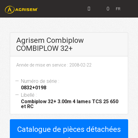
0
FR
Agrisem Combiplow
COMBIPLOW 32+
Année de mise en service : 2008-02-22
Numéro de série :
0832+0198
Libellé :
Combiplow 32+ 3.00m 4 lames TCS 25 650
et RC
Catalogue de pièces détachées