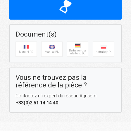
hourglass_top
Document(s)
Bedienungsa
Manuel FR
Manual EN
Instrukcje PL
nleitung DE
Vous ne trouvez pas la
référence de la pièce ?
Contactez un expert du réseau Agrisem.
+33(0)2 51 14 14 40