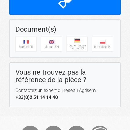
hourglass_top
Document(s)
Bedienungsa
Manuel FR
Manual EN
Instrukcje PL
nleitung DE
Vous ne trouvez pas la
référence de la pièce ?
Contactez un expert du réseau Agrisem.
+33(0)2 51 14 14 40