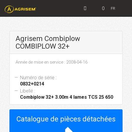
0
FR
Agrisem Combiplow
COMBIPLOW 32+
Année de mise en service : 2008-04-16
Numéro de série :
0832+0214
Libellé :
Combiplow 32+ 3.00m 4 lames TCS 25 650
Catalogue de pièces détachées