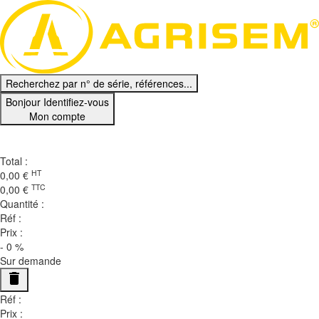
Recherchez par n° de série, références...
Bonjour
Identifiez-vous
Mon compte
Ma Sélection
0
Total :
HT
0,00
€
TTC
0,00
€
Quantité :
Réf :
Prix :
-
0
%
Sur demande
delete
Réf :
Prix :