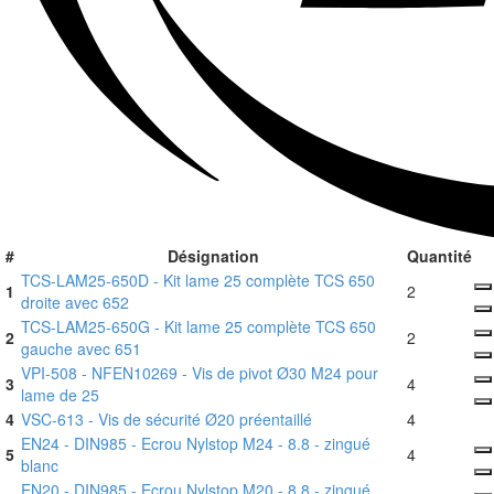
#
Désignation
Quantité
TCS-LAM25-650D - Kit lame 25 complète TCS 650
1
2
droite avec 652
TCS-LAM25-650G - Kit lame 25 complète TCS 650
2
2
gauche avec 651
VPI-508 - NFEN10269 - Vis de pivot Ø30 M24 pour
3
4
lame de 25
4
VSC-613 - Vis de sécurité Ø20 préentaillé
4
EN24 - DIN985 - Ecrou Nylstop M24 - 8.8 - zingué
5
4
blanc
EN20 - DIN985 - Ecrou Nylstop M20 - 8.8 - zingué