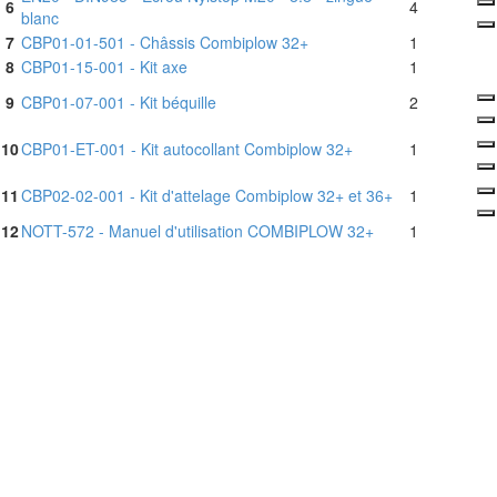
6
4
blanc
7
CBP01-01-501 - Châssis Combiplow 32+
1
8
CBP01-15-001 - Kit axe
1
9
CBP01-07-001 - Kit béquille
2
10
CBP01-ET-001 - Kit autocollant Combiplow 32+
1
11
CBP02-02-001 - Kit d'attelage Combiplow 32+ et 36+
1
12
NOTT-572 - Manuel d'utilisation COMBIPLOW 32+
1