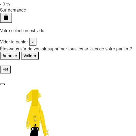
-
0
%
Sur demande
delete
Votre sélection est vide
Vider le panier
×
Êtes-vous sûr de vouloir supprimer tous les articles de votre panier ?
Annuler
Valider
Accéder à mon panier
FR
EN