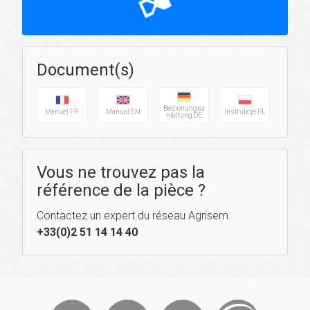
hourglass_top
Document(s)
Bedienungsa
Manuel FR
Manual EN
Instrukcje PL
nleitung DE
Vous ne trouvez pas la
référence de la pièce ?
Contactez un expert du réseau Agrisem.
+33(0)2 51 14 14 40