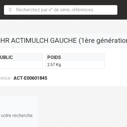
Recherchez par n° de série, références...
 HR ACTIMULCH GAUCHE (1ère génératio
PUBLIC
POIDS
2.57 Kg
rence :
ACT-E0060184S
r votre recherche