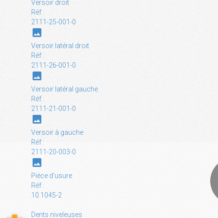
Versoir droit
Réf :
2111-25-001-0
photo
Versoir latéral droit
Réf :
2111-26-001-0
photo
Versoir latéral gauche
Réf :
2111-21-001-0
photo
Versoir à gauche
Réf :
2111-20-003-0
photo
Pièce d'usure
Réf :
10.1045-2
Dents niveleuses