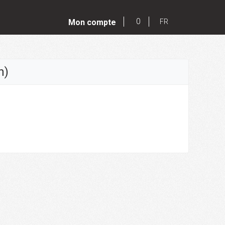
0
Mon compte
FR
n)