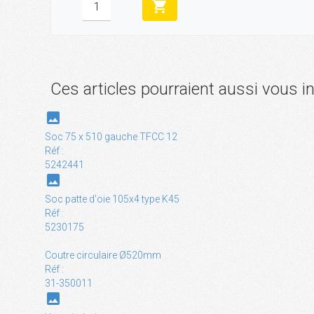
shopping_cart
Ces articles pourraient aussi vous i
photo
Soc 75 x 510 gauche TFCC 12
Réf :
5242441
photo
Soc patte d'oie 105x4 type K45
Réf :
5230175
Coutre circulaire Ø520mm
Réf :
31-350011
photo