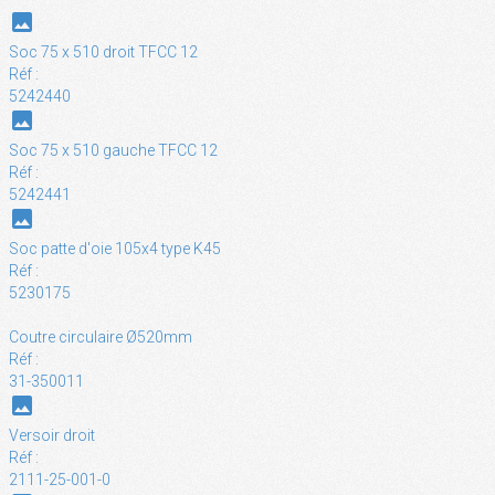
photo
Soc 75 x 510 droit TFCC 12
Réf :
5242440
photo
Soc 75 x 510 gauche TFCC 12
Réf :
5242441
photo
Soc patte d'oie 105x4 type K45
Réf :
5230175
Coutre circulaire Ø520mm
Réf :
31-350011
photo
Versoir droit
Réf :
2111-25-001-0