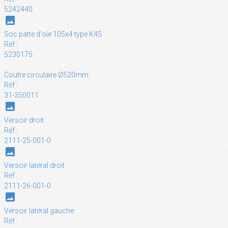
5242440
photo
Soc patte d'oie 105x4 type K45
Réf :
5230175
Coutre circulaire Ø520mm
Réf :
31-350011
photo
Versoir droit
Réf :
2111-25-001-0
photo
Versoir latéral droit
Réf :
2111-26-001-0
photo
Versoir latéral gauche
Réf :