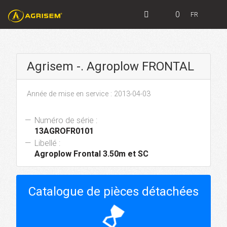
0
FR
Agrisem -. Agroplow FRONTAL
Année de mise en service : 2013-04-03
Numéro de série :
13AGROFR0101
Libellé :
Agroplow Frontal 3.50m et SC
Catalogue de pièces détachées
hourglass_top