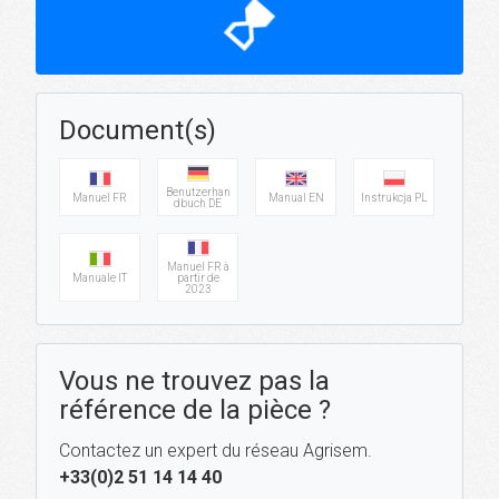
hourglass_top
Document(s)
Benutzerhan
Manuel FR
Manual EN
Instrukcja PL
dbuch DE
Manuel FR à
Manuale IT
partir de
2023
Vous ne trouvez pas la
référence de la pièce ?
Contactez un expert du réseau Agrisem.
+33(0)2 51 14 14 40