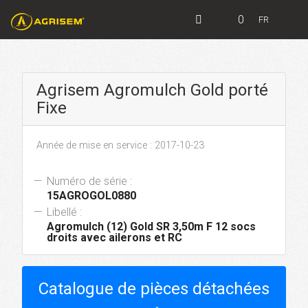
0
FR
Agrisem Agromulch Gold porté
Fixe
Année de mise en service : 2017-10-23
Numéro de série :
15AGROGOL0880
Libellé :
Agromulch (12) Gold SR 3,50m F 12 socs
droits avec ailerons et RC
Catalogue de pièces détachées