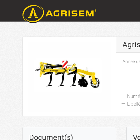
Agri
Année de
Numér
Libellé
Document(s)
Vo