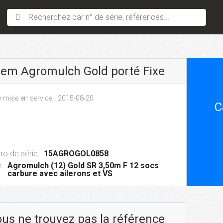
Recherchez par n° de série, références...
sem Agromulch Gold porté Fixe
 mise en service : 2015-08-20
C
o de série :
15AGROGOL0858
 :
Agromulch (12) Gold SR 3,50m F 12 socs
carbure avec ailerons et VS
us ne trouvez pas la référence