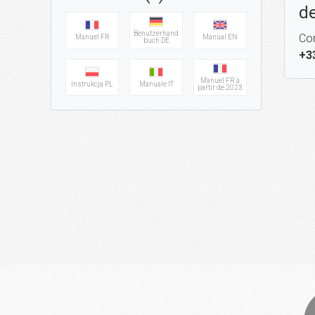
de
Benutzerhand
Con
Manuel FR
Manual EN
buch DE
+3
Manuel FR à
Instrukcja PL
Manuale IT
partir de 2023