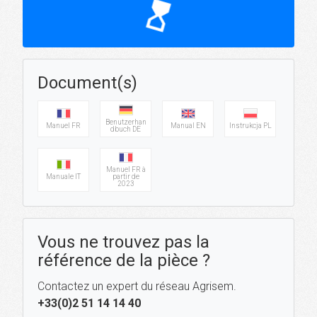
hourglass_top
Document(s)
Benutzerhan
Manuel FR
Manual EN
Instrukcja PL
dbuch DE
Manuel FR à
Manuale IT
partir de
2023
Vous ne trouvez pas la
référence de la pièce ?
Contactez un expert du réseau Agrisem.
+33(0)2 51 14 14 40