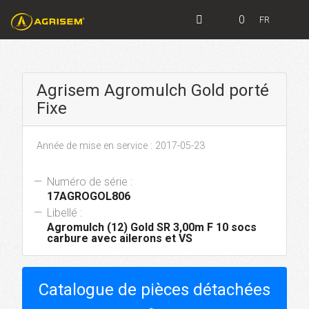
0
FR
Agrisem Agromulch Gold porté
Fixe
Année de mise en service : 2017-05-23
Numéro de série :
17AGROGOL806
Libellé :
Agromulch (12) Gold SR 3,00m F 10 socs
carbure avec ailerons et VS
Catalogue de pièces détachées