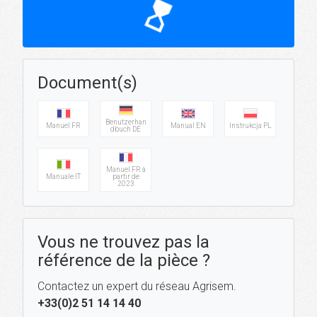
hourglass_top
Document(s)
Benutzerhan
Manuel FR
Manual EN
Instrukcja PL
dbuch DE
Manuel FR à
Manuale IT
partir de
2023
Vous ne trouvez pas la
référence de la pièce ?
Contactez un expert du réseau Agrisem.
+33(0)2 51 14 14 40