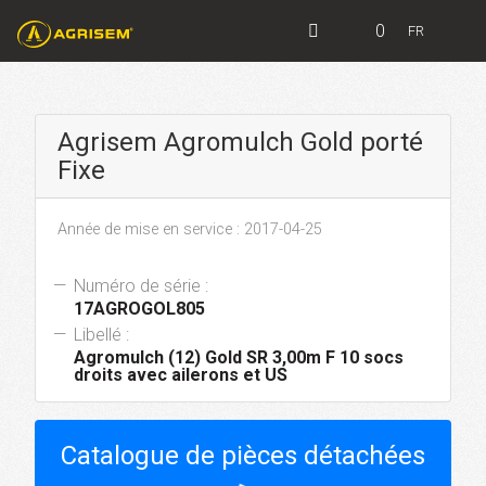
0
FR
Agrisem Agromulch Gold porté
Fixe
Année de mise en service : 2017-04-25
Numéro de série :
17AGROGOL805
Libellé :
Agromulch (12) Gold SR 3,00m F 10 socs
droits avec ailerons et US
Catalogue de pièces détachées