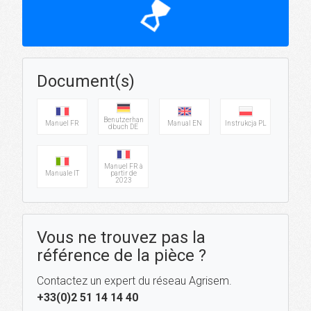
hourglass_top
Document(s)
Benutzerhan
Manuel FR
Manual EN
Instrukcja PL
dbuch DE
Manuel FR à
Manuale IT
partir de
2023
Vous ne trouvez pas la
référence de la pièce ?
Contactez un expert du réseau Agrisem.
+33(0)2 51 14 14 40