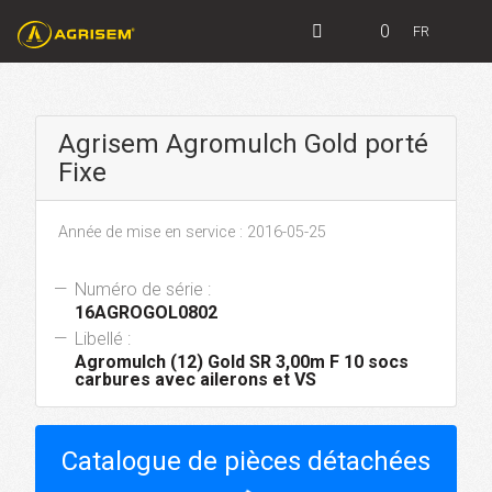
0
FR
Agrisem Agromulch Gold porté
Fixe
Année de mise en service : 2016-05-25
Numéro de série :
16AGROGOL0802
Libellé :
Agromulch (12) Gold SR 3,00m F 10 socs
carbures avec ailerons et VS
Catalogue de pièces détachées