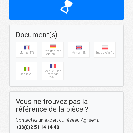
hourglass_top
Document(s)
Benutzerhan
Manuel FR
Manual EN
Instrukcja PL
dbuch DE
Manuel FR à
Manuale IT
partir de
2023
Vous ne trouvez pas la
référence de la pièce ?
Contactez un expert du réseau Agrisem.
+33(0)2 51 14 14 40