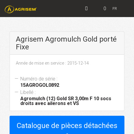
0
FR
Agrisem Agromulch Gold porté
Fixe
Année de mise en service : 2015-12-14
Numéro de série :
15AGROGOL0892
Libellé :
Agromulch (12) Gold SR 3,00m F 10 socs
droits avec ailerons et VS
Catalogue de pièces détachées