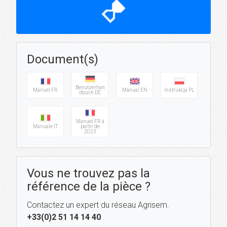
hourglass_top
Document(s)
Benutzerhan
Manuel FR
Manual EN
Instrukcja PL
dbuch DE
Manuel FR à
Manuale IT
partir de
2023
Vous ne trouvez pas la
référence de la pièce ?
Contactez un expert du réseau Agrisem.
+33(0)2 51 14 14 40