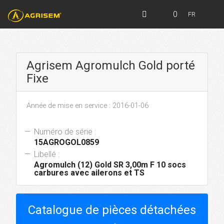
0
FR
Agrisem Agromulch Gold porté
Fixe
Année de mise en service : 2016-01-06
Numéro de série :
15AGROGOL0859
Libellé :
Agromulch (12) Gold SR 3,00m F 10 socs
carbures avec ailerons et TS
Catalogue de pièces détachées