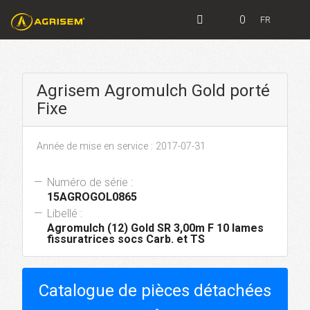
0
FR
Agrisem Agromulch Gold porté
Fixe
Année de mise en service : 2017-07-31
Numéro de série :
15AGROGOL0865
Libellé :
Agromulch (12) Gold SR 3,00m F 10 lames
fissuratrices socs Carb. et TS
Catalogue de pièces détachées