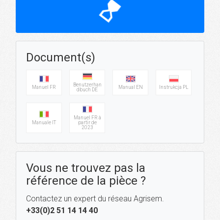
hourglass_top
Document(s)
Benutzerhan
Manuel FR
Manual EN
Instrukcja PL
dbuch DE
Manuel FR à
Manuale IT
partir de
2023
Vous ne trouvez pas la
référence de la pièce ?
Contactez un expert du réseau Agrisem.
+33(0)2 51 14 14 40