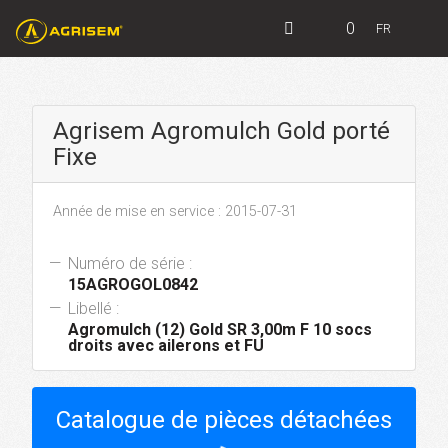
0
FR
Agrisem Agromulch Gold porté
Fixe
Année de mise en service : 2015-07-31
Numéro de série :
15AGROGOL0842
Libellé :
Agromulch (12) Gold SR 3,00m F 10 socs
droits avec ailerons et FU
Catalogue de pièces détachées