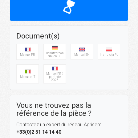
hourglass_top
Document(s)
Benutzerhan
Manuel FR
Manual EN
Instrukcja PL
dbuch DE
Manuel FR à
Manuale IT
partir de
2023
Vous ne trouvez pas la
référence de la pièce ?
Contactez un expert du réseau Agrisem.
+33(0)2 51 14 14 40