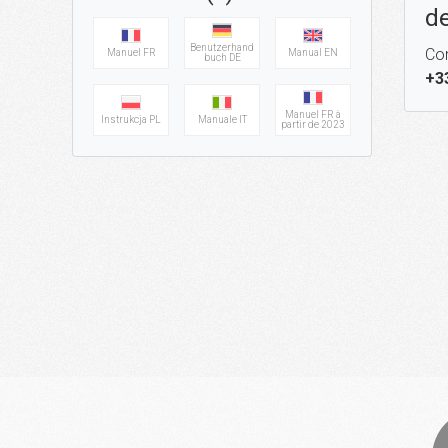
de
Benutzerhand
Con
Manuel FR
Manual EN
buch DE
+3
Manuel FR à
Instrukcja PL
Manuale IT
partir de 2023