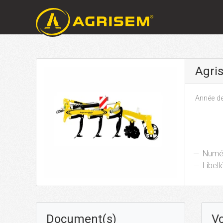
Agri
Année de
Numér
Libellé
Document(s)
Vo