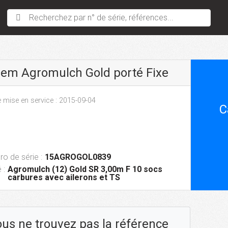
Recherchez par n° de série, références...
sem Agromulch Gold porté Fixe
 mise en service : 2015-09-04
C
o de série :
15AGROGOL0839
 :
Agromulch (12) Gold SR 3,00m F 10 socs
carbures avec ailerons et TS
us ne trouvez pas la référence