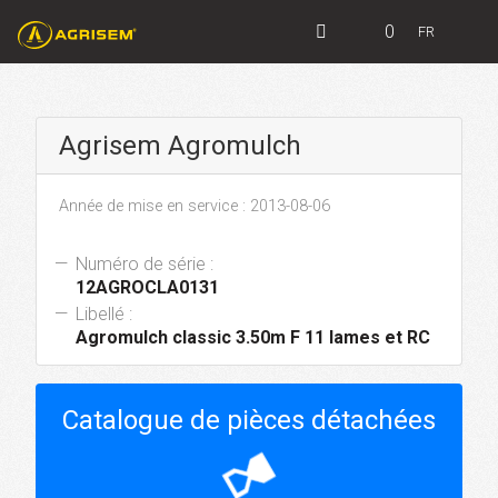
0
FR
Agrisem Agromulch
Année de mise en service : 2013-08-06
Numéro de série :
12AGROCLA0131
Libellé :
Agromulch classic 3.50m F 11 lames et RC
Catalogue de pièces détachées
hourglass_top