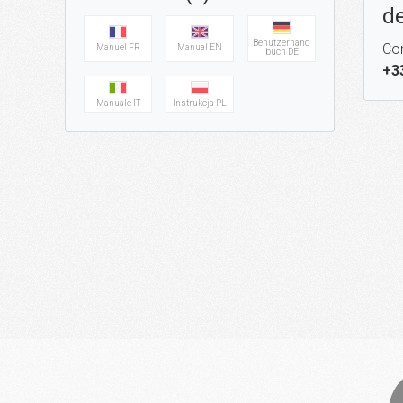
de
Benutzerhand
Con
Manuel FR
Manual EN
buch DE
+3
Manuale IT
Instrukcja PL