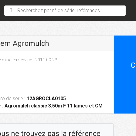
Recherchez par n° de série, références...
sem Agromulch
 mise en service : 2011-09-23
C
o de série :
12AGROCLA0105
 :
Agromulch classic 3.50m F 11 lames et CM
us ne trouvez pas la référence