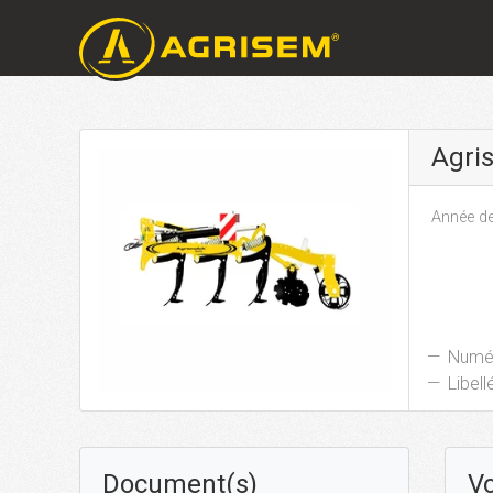
Agri
Année de
Numér
Libellé
Document(s)
Vo