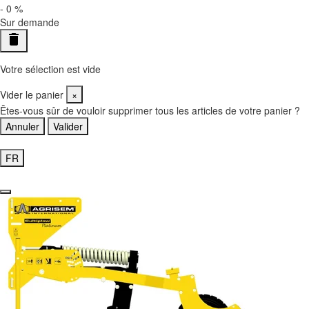
-
0
%
Sur demande
delete
Votre sélection est vide
Vider le panier
×
Êtes-vous sûr de vouloir supprimer tous les articles de votre panier ?
Annuler
Valider
Accéder à mon panier
FR
EN