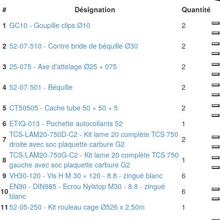
#
Désignation
Quantité
1
GC10 - Goupille clips Ø10
2
2
52-07-510 - Contre bride de béquille Ø30
2
3
25-075 - Axe d'attelage Ø25 × 075
2
4
52-07-501 - Béquille
2
5
CT50505 - Cache tube 50 × 50 × 5
2
6
ETIQ-013 - Pochette autocollants 52
1
TCS-LAM20-750D-C2 - Kit lame 20 complète TCS 750
7
2
droite avec soc plaquette carbure G2
TCS-LAM20-750G-C2 - Kit lame 20 complète TCS 750
8
1
gauche avec soc plaquette carbure G2
9
VH30-120 - Vis H M 30 × 120 - 8.8 - zingué blanc
6
EN30 - DIN985 - Ecrou Nylstop M30 - 8.8 - zingué
10
6
blanc
11
52-05-250 - Kit rouleau cage Ø526 x 2,50m
1