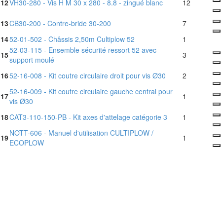
12
VH30-280 - Vis H M 30 x 280 - 8.8 - zingué blanc
12
13
CB30-200 - Contre-bride 30-200
7
14
52-01-502 - Châssis 2,50m Cultiplow 52
1
52-03-115 - Ensemble sécurité ressort 52 avec
15
3
support moulé
16
52-16-008 - Kit coutre circulaire droit pour vis Ø30
2
52-16-009 - Kit coutre circulaire gauche central pour
17
1
vis Ø30
18
CAT3-110-150-PB - Kit axes d'attelage catégorie 3
1
NOTT-606 - Manuel d'utilisation CULTIPLOW /
19
1
ECOPLOW