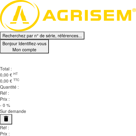
Recherchez par n° de série, références...
Bonjour
Identifiez-vous
Mon compte
Ma Sélection
0
Total :
HT
0,00
€
TTC
0,00
€
Quantité :
Réf :
Prix :
-
0
%
Sur demande
delete
Réf :
Prix :