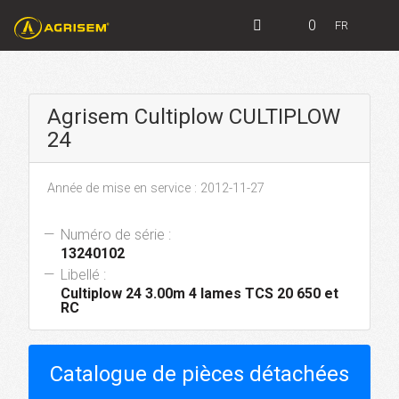
0
FR
Agrisem Cultiplow CULTIPLOW
24
Année de mise en service : 2012-11-27
Numéro de série :
13240102
Libellé :
Cultiplow 24 3.00m 4 lames TCS 20 650 et
RC
Catalogue de pièces détachées