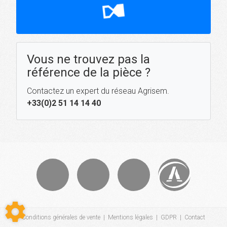
hourglass_top
Vous ne trouvez pas la
référence de la pièce ?
Contactez un expert du réseau Agrisem.
+33(0)2 51 14 14 40
Conditions générales de vente
|
Mentions légales
|
GDPR
|
Contact