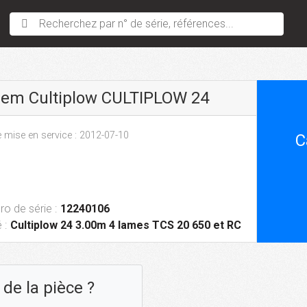
Recherchez par n° de série, références...
sem Cultiplow CULTIPLOW 24
 mise en service : 2012-07-10
C
o de série :
12240106
 :
Cultiplow 24 3.00m 4 lames TCS 20 650 et RC
de la pièce ?