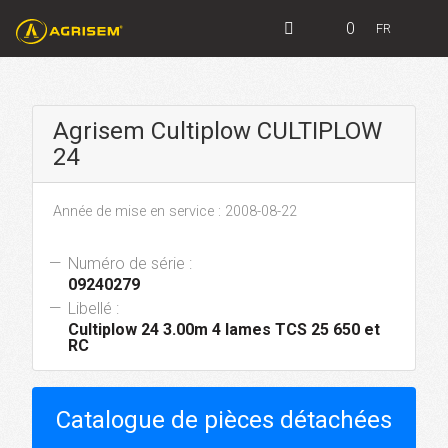
0
FR
Agrisem Cultiplow CULTIPLOW
24
Année de mise en service : 2008-08-22
Numéro de série :
09240279
Libellé :
Cultiplow 24 3.00m 4 lames TCS 25 650 et
RC
Catalogue de pièces détachées