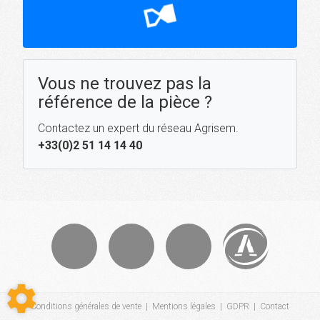
hourglass_top
Vous ne trouvez pas la
référence de la pièce ?
Contactez un expert du réseau Agrisem.
+33(0)2 51 14 14 40
Conditions générales de vente
|
Mentions légales
|
GDPR
|
Contact