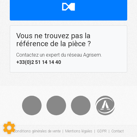
hourglass_top
Vous ne trouvez pas la
référence de la pièce ?
Contactez un expert du réseau Agrisem.
+33(0)2 51 14 14 40
Conditions générales de vente
|
Mentions légales
|
GDPR
|
Contact