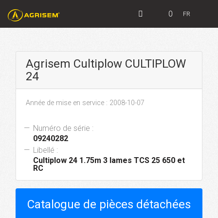
0
FR
Agrisem Cultiplow CULTIPLOW
24
Année de mise en service : 2008-10-07
Numéro de série :
09240282
Libellé :
Cultiplow 24 1.75m 3 lames TCS 25 650 et
RC
Catalogue de pièces détachées