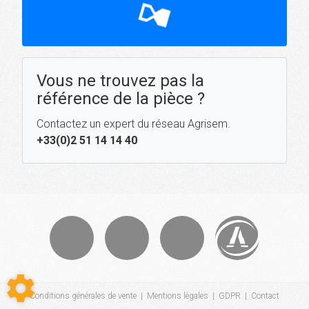
hourglass_top
Vous ne trouvez pas la
référence de la pièce ?
Contactez un expert du réseau Agrisem.
+33(0)2 51 14 14 40
Conditions générales de vente
|
Mentions légales
|
GDPR
|
Contact