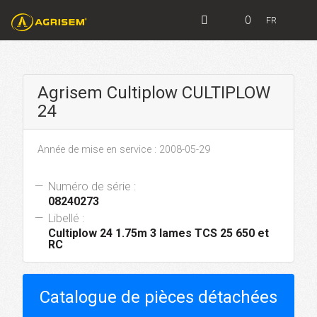
0
FR
Agrisem Cultiplow CULTIPLOW
24
Année de mise en service : 2008-05-29
Numéro de série :
08240273
Libellé :
Cultiplow 24 1.75m 3 lames TCS 25 650 et
RC
Catalogue de pièces détachées