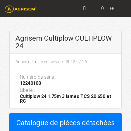
0
FR
Agrisem Cultiplow CULTIPLOW
24
Année de mise en service : 2012-07-26
Numéro de série :
12240100
Libellé :
Cultiplow 24 1.75m 3 lames TCS 20 650 et
RC
Catalogue de pièces détachées