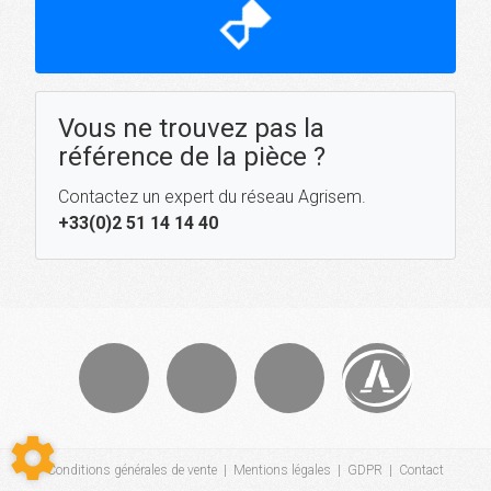
hourglass_top
Vous ne trouvez pas la
référence de la pièce ?
Contactez un expert du réseau Agrisem.
+33(0)2 51 14 14 40
Conditions générales de vente
|
Mentions légales
|
GDPR
|
Contact