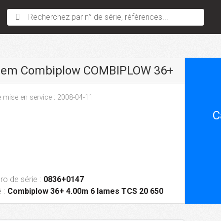
Recherchez par n° de série, références...
sem Combiplow COMBIPLOW 36+
 mise en service : 2008-04-11
C
o de série :
0836+0147
 :
Combiplow 36+ 4.00m 6 lames TCS 20 650