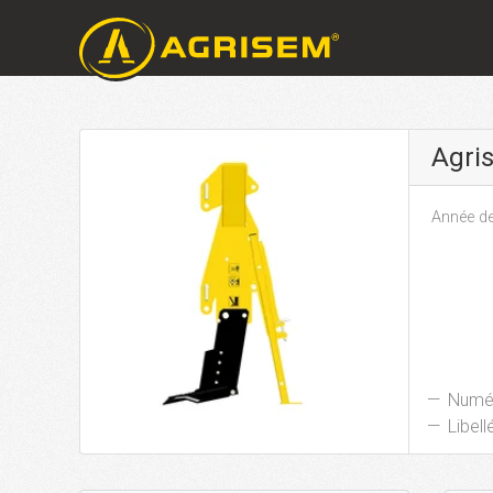
Agri
Année de
Numér
Libellé