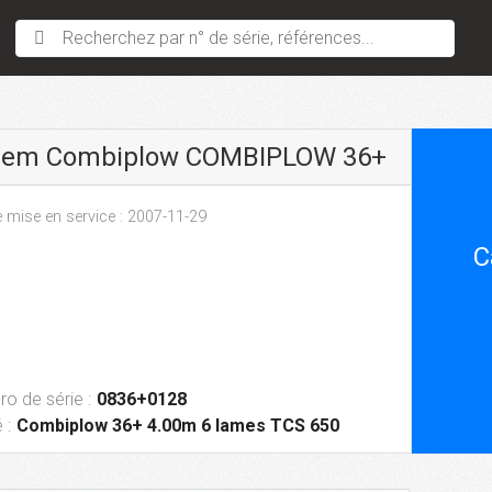
Recherchez par n° de série, références...
sem Combiplow COMBIPLOW 36+
 mise en service : 2007-11-29
C
o de série :
0836+0128
 :
Combiplow 36+ 4.00m 6 lames TCS 650