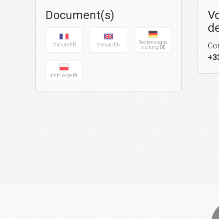
Document(s)
Vo
de
Bedienungsa
Con
Manuel FR
Manual EN
nleitung DE
+3
Instrukcje PL