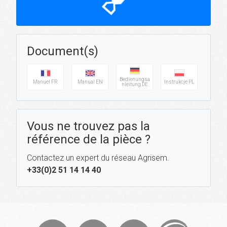
hourglass_top
Document(s)
Bedienungsa
Manuel FR
Manual EN
Instrukcje PL
nleitung DE
Vous ne trouvez pas la
référence de la pièce ?
Contactez un expert du réseau Agrisem.
+33(0)2 51 14 14 40