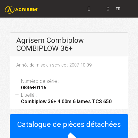
0
FR
Agrisem Combiplow
COMBIPLOW 36+
Année de mise en service : 2007-10-09
Numéro de série :
0836+0116
Libellé :
Combiplow 36+ 4.00m 6 lames TCS 650
Catalogue de pièces détachées