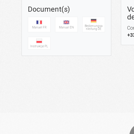
Document(s)
Vo
de
Bedienungsa
Con
Manuel FR
Manual EN
nleitung DE
+3
Instrukcje PL