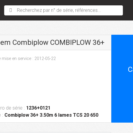
Recherchez par n° de série, références...
sem Combiplow COMBIPLOW 36+
 mise en service : 2012-05-22
C
o de série :
1236+0121
 :
Combiplow 36+ 3.50m 6 lames TCS 20 650