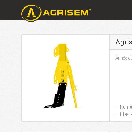
Agri
Année de
Numér
Libellé