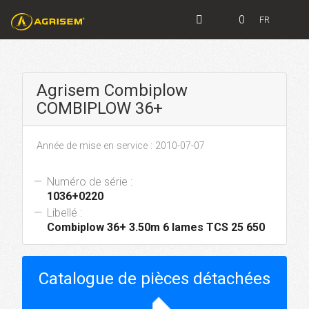
0
FR
Agrisem Combiplow
COMBIPLOW 36+
Année de mise en service : 2010-07-07
Numéro de série :
1036+0220
Libellé :
Combiplow 36+ 3.50m 6 lames TCS 25 650
Catalogue de pièces détachées