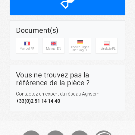
hourglass_top
Document(s)
Bedienungsa
Manuel FR
Manual EN
Instrukcje PL
nleitung DE
Vous ne trouvez pas la
référence de la pièce ?
Contactez un expert du réseau Agrisem.
+33(0)2 51 14 14 40