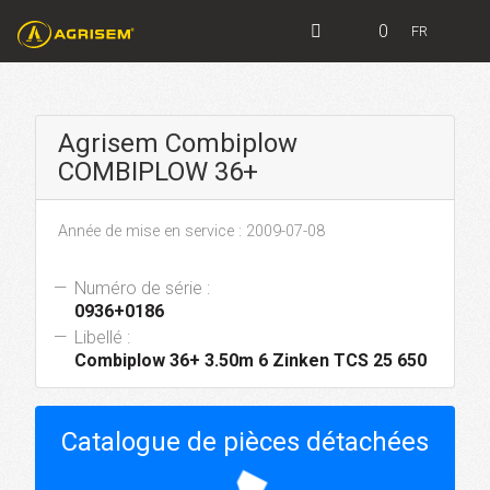
0
FR
Agrisem Combiplow
COMBIPLOW 36+
Année de mise en service : 2009-07-08
Numéro de série :
0936+0186
Libellé :
Combiplow 36+ 3.50m 6 Zinken TCS 25 650
Catalogue de pièces détachées