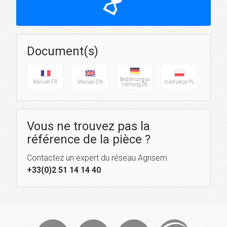
hourglass_top
Document(s)
Bedienungsa
Manuel FR
Manual EN
Instrukcje PL
nleitung DE
Vous ne trouvez pas la
référence de la pièce ?
Contactez un expert du réseau Agrisem.
+33(0)2 51 14 14 40