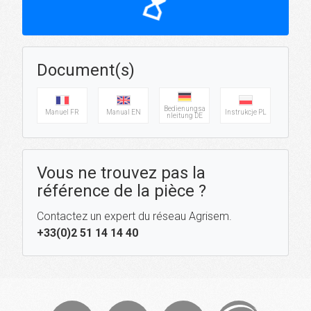
hourglass_top
Document(s)
Bedienungsa
Manuel FR
Manual EN
Instrukcje PL
nleitung DE
Vous ne trouvez pas la
référence de la pièce ?
Contactez un expert du réseau Agrisem.
+33(0)2 51 14 14 40