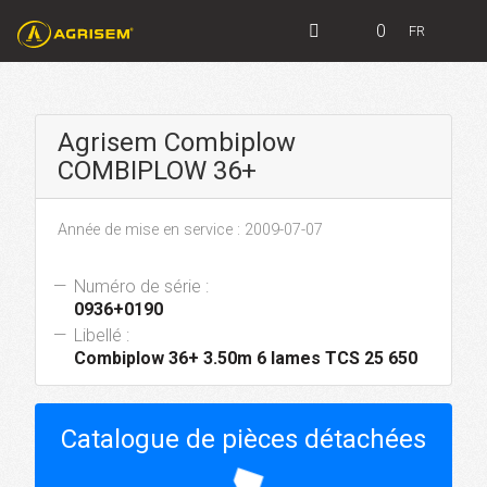
0
FR
Agrisem Combiplow
COMBIPLOW 36+
Année de mise en service : 2009-07-07
Numéro de série :
0936+0190
Libellé :
Combiplow 36+ 3.50m 6 lames TCS 25 650
Catalogue de pièces détachées