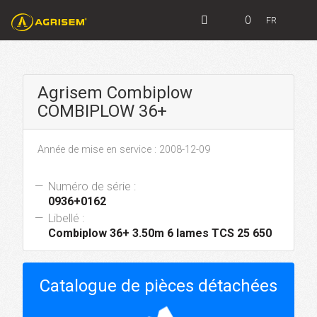
0
FR
Agrisem Combiplow
COMBIPLOW 36+
Année de mise en service : 2008-12-09
Numéro de série :
0936+0162
Libellé :
Combiplow 36+ 3.50m 6 lames TCS 25 650
Catalogue de pièces détachées