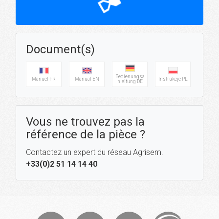
hourglass_top
Document(s)
Bedienungsa
Manuel FR
Manual EN
Instrukcje PL
nleitung DE
Vous ne trouvez pas la
référence de la pièce ?
Contactez un expert du réseau Agrisem.
+33(0)2 51 14 14 40