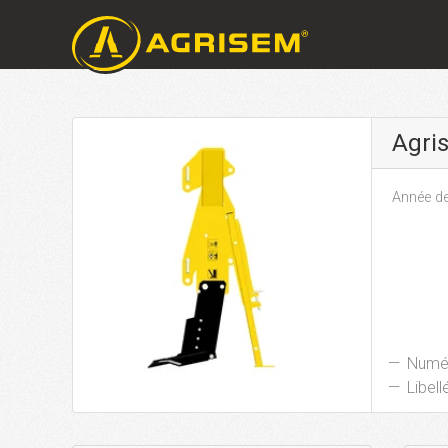
Agri
Année de
Numér
Libellé