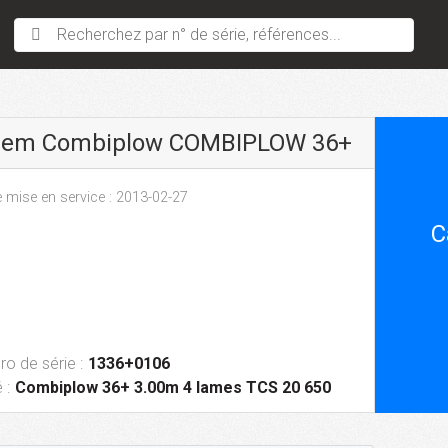
Recherchez par n° de série, références...
sem Combiplow COMBIPLOW 36+
 mise en service : 2013-02-27
C
o de série :
1336+0106
 :
Combiplow 36+ 3.00m 4 lames TCS 20 650