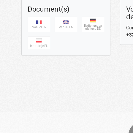
Document(s)
Vo
de
Bedienungsa
Con
Manuel FR
Manual EN
nleitung DE
+3
Instrukcje PL