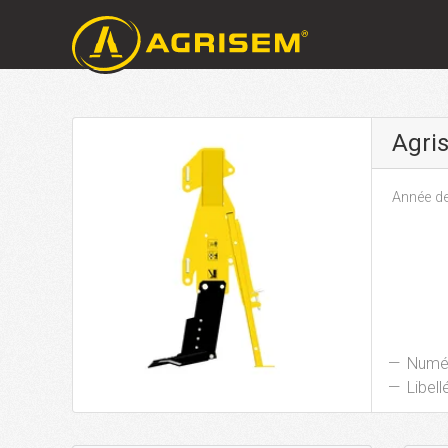
Agri
Année de
Numér
Libellé