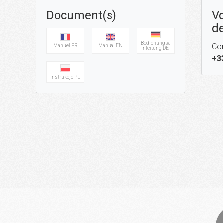
Document(s)
Vo
de
Bedienungsa
Con
Manuel FR
Manual EN
nleitung DE
+3
Instrukcje PL