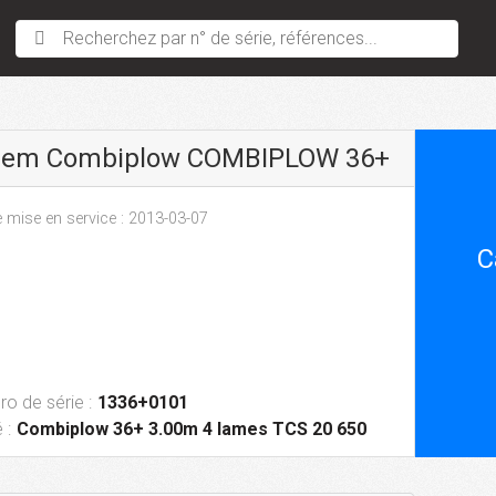
Recherchez par n° de série, références...
sem Combiplow COMBIPLOW 36+
 mise en service : 2013-03-07
C
o de série :
1336+0101
 :
Combiplow 36+ 3.00m 4 lames TCS 20 650