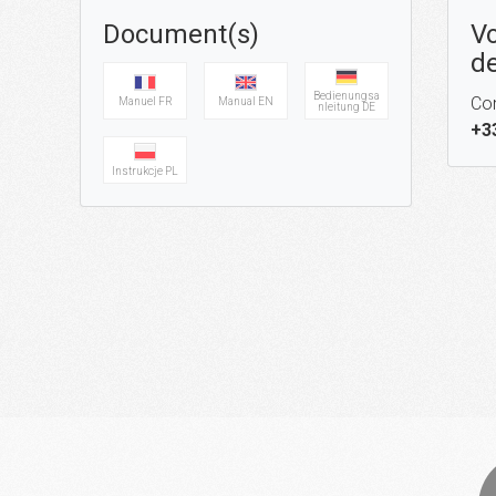
Document(s)
Vo
de
Bedienungsa
Con
Manuel FR
Manual EN
nleitung DE
+3
Instrukcje PL