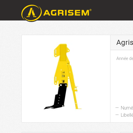
Agri
Année de
Numér
Libellé