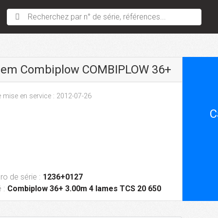
Recherchez par n° de série, références...
sem Combiplow COMBIPLOW 36+
 mise en service : 2012-07-26
C
o de série :
1236+0127
 :
Combiplow 36+ 3.00m 4 lames TCS 20 650