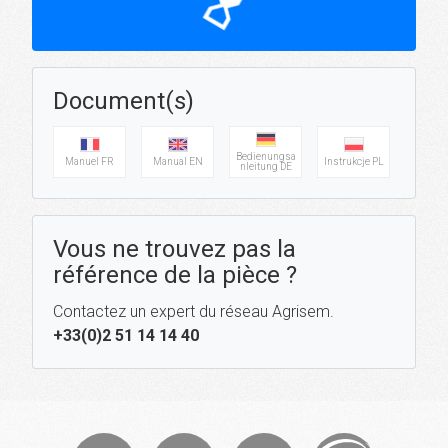
hourglass_top
Document(s)
Bedienungsa
Manuel FR
Manual EN
Instrukcje PL
nleitung DE
Vous ne trouvez pas la
référence de la pièce ?
Contactez un expert du réseau Agrisem.
+33(0)2 51 14 14 40