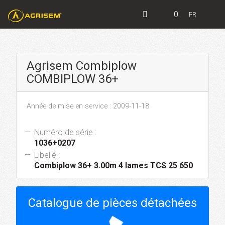
0
FR
Agrisem Combiplow
COMBIPLOW 36+
Année de mise en service : 2009-11-18
Numéro de série :
1036+0207
Libellé :
Combiplow 36+ 3.00m 4 lames TCS 25 650
Catalogue de pièces détachées